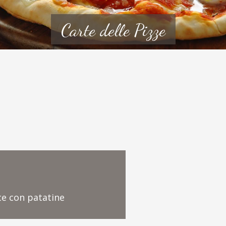
Carte delle Pizze
ace con patatine