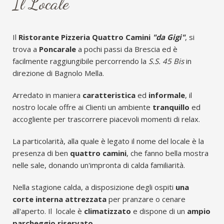
Il Locale
Il
Ristorante Pizzeria Quattro Camini
"da Gigi"
, si
trova a
Poncarale
a pochi passi da Brescia ed è
facilmente raggiungibile percorrendo la
S.S. 45 Bis
in
direzione di Bagnolo Mella.
Arredato in maniera
caratteristica
ed
informale
, il
nostro locale offre ai Clienti un ambiente
tranquillo
ed
accogliente per trascorrere piacevoli momenti di relax.
La particolarità, alla quale è legato il nome del locale è la
presenza di ben
quattro camini
, che fanno bella mostra
nelle sale, donando un'impronta di calda familiarità.
Nella stagione calda, a disposizione degli ospiti
una
corte interna attrezzata
per pranzare o cenare
all'aperto. Il locale è
climatizzato
e dispone di un
ampio
parcheggio riservato.